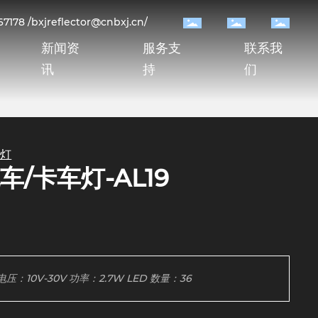
7178 /
bxjreflector@cnbxj.cn/
新闻资
服务支
联系我
讯
持
们
车灯
拖车/卡车灯-AL19
电压：10V-30V 功率：2.7W LED 数量：36